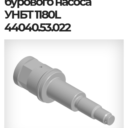
бурового насоса
УНБТ 1180L
44040.53.022