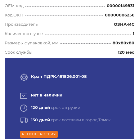
OEM-код
00000149831
Код ОКП
00000006256
Производитель
ОЗНА-ИС
Количество в узле
1
Размеры с упаковкой, мм
80x80x80
Срок службы
120 мес
Кран ПДРК.491826.001-08
нет в наличии
120 дней
срок отгрузки
130 дней
срок доставки в город Томск
РЕГИОН: РОССИЯ