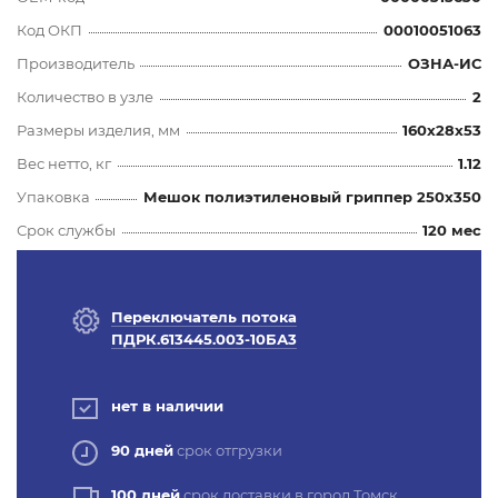
Код ОКП
00010051063
Производитель
ОЗНА-ИС
Количество в узле
2
Размеры изделия, мм
160x28x53
Вес нетто, кг
1.12
Упаковка
Мешок полиэтиленовый гриппер 250х350
Срок службы
120 мес
Переключатель потока
ПДРК.613445.003-10БА3
нет в наличии
90 дней
срок отгрузки
100 дней
срок доставки в город Томск