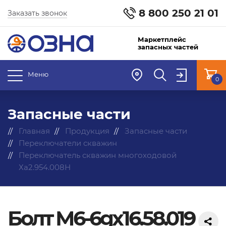
8 800 250 21 01
Заказать звонок
Маркетплейс
запасных частей
Меню
0
Запасные части
Главная
Продукция
Запасные части
Переключатели скважин
Переключатель скважин многоходовой
Ха2.954.008Н
Болт М6-6gx16.58.019