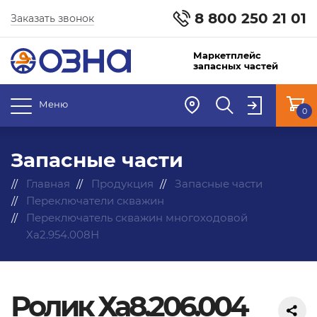
8 800 250 21 01
Заказать звонок
Маркетплейс
запасных частей
Меню
0
Запасные части
Главная
Продукция
Запасные части
Переключатели скважин
Переключатель скважин многоходовой
Ха2.954.008Н
Ролик Ха8.206.004