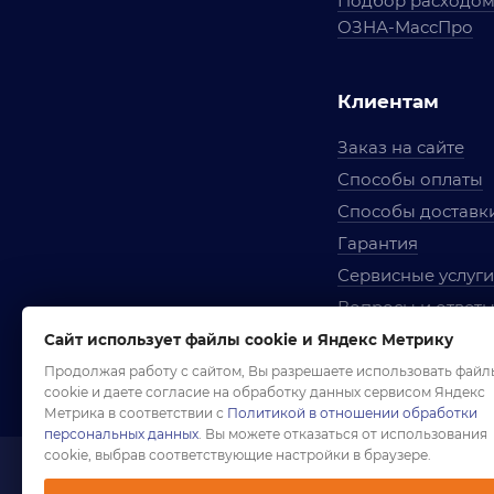
Подбор расходо
ОЗНА-МассПро
Клиентам
Заказ на сайте
Способы оплаты
Способы доставк
Гарантия
Сервисные услуги
Вопросы и ответ
Условия сотрудни
Сайт использует файлы cookie и Яндекс Метрику
Правила использ
Продолжая работу с сайтом, Вы разрешаете использовать файл
cookie и даете согласие на обработку данных сервисом Яндекс
Метрика в соответствии с
Политикой в отношении обработки
персональных данных
. Вы можете отказаться от использования
cookie, выбрав соответствующие настройки в браузере.
1958-2026 ©
Комп