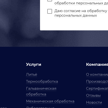
обработки персональных д
Даю
согласие на обработку
персональных данных
Услуги
Компани
Литьё
О компани
Термообработка
Производст
Гальваническая
Сертифика
обработка
Отзывы
Механическая обработка
Новости