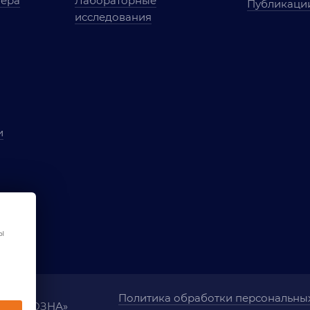
мера
Лабораторные
Публикаци
исследования
и
ы
чества
ования
ы
Политика обработки персональны
ания «ОЗНА»