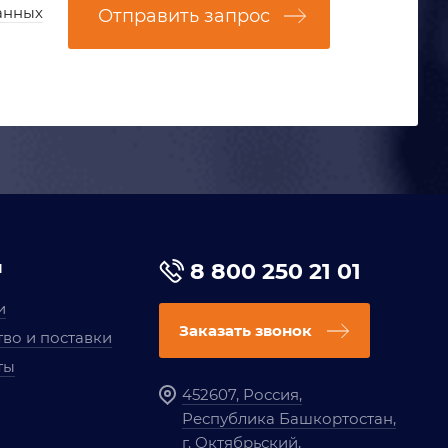
анных
Отправить запрос
я
8 800 250 21 01
и
Заказать звонок
во и поставки
ты
452607, Россия,
Республика Башкортостан,
г. Октябрьский,