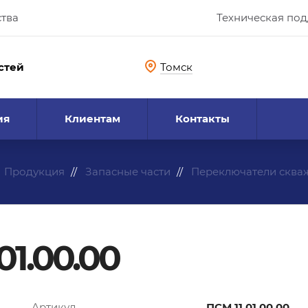
ства
Техническая по
стей
Томск
ия
Клиентам
Контакты
Продукция
Запасные части
Переключатели сква
01.00.00
Артикул
ПСМ.11.01.00.00