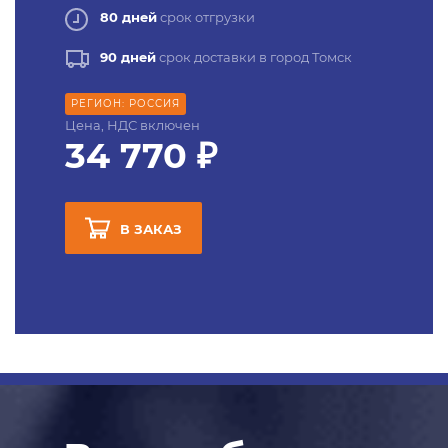
80 дней
срок отгрузки
90 дней
срок доставки в город Томск
РЕГИОН: РОССИЯ
Цена, НДС включен
34 770 ₽
В ЗАКАЗ