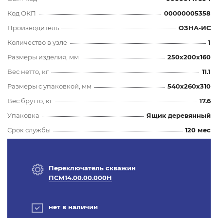
Код ОКП
00000005358
Производитель
ОЗНА-ИС
Количество в узле
1
Размеры изделия, мм
250x200x160
Вес нетто, кг
11.1
Размеры с упаковкой, мм
540x260x310
Вес брутто, кг
17.6
Упаковка
Ящик деревянный
Срок службы
120 мес
Переключатель скважин
ПСМ14.00.00.000Н
нет в наличии