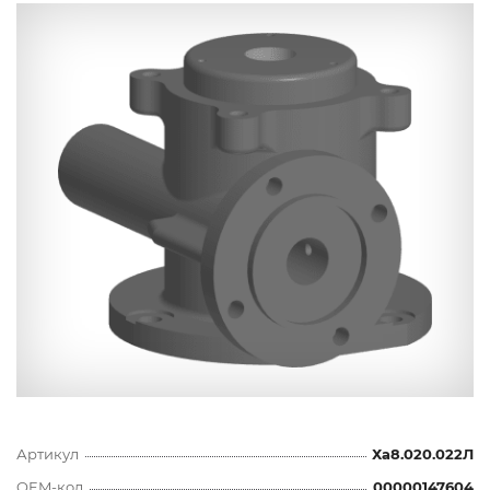
Артикул
Ха8.020.022Л
OEM-код
00000147604