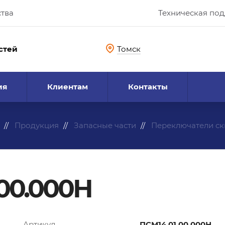
ства
Техническая по
стей
Томск
ия
Клиентам
Контакты
Продукция
Запасные части
Переключатели с
00.000Н
Артикул
ПСМ14.01.00.000Н