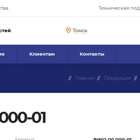
ства
Техническая по
стей
Томск
ия
Клиентам
Контакты
Главная
Продукция
000-01
Артикул
ВИ02.00.000-01