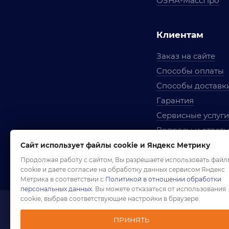
ОЗНА-МассПро
Клиентам
Заказ на сайте
Способы оплаты
Способы доставк
Гарантия
Сервисные услуги
Вопросы и ответ
Условия сотрудни
Сайт использует файлы cookie и Яндекс Метрику
Правила использ
Продолжая работу с сайтом, Вы разрешаете использовать файл
cookie и даете согласие на обработку данных сервисом Яндекс
Метрика в соответствии с
Политикой в отношении обработки
персональных данных
. Вы можете отказаться от использования
cookie, выбрав соответствующие настройки в браузере.
1958-2026 ©
Комп
ПРИНЯТЬ