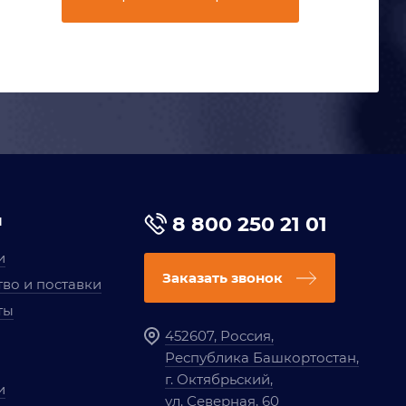
я
8 800 250 21 01
и
Заказать звонок
во и поставки
ты
452607, Россия,
Республика Башкортостан,
г. Октябрьский,
и
ул. Северная, 60